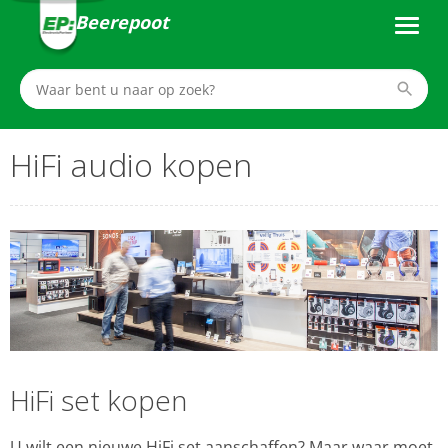
Beerepoot
HiFi audio kopen
HiFi set kopen
U wilt een nieuwe HiFi set aanschaffen? Maar waar moet