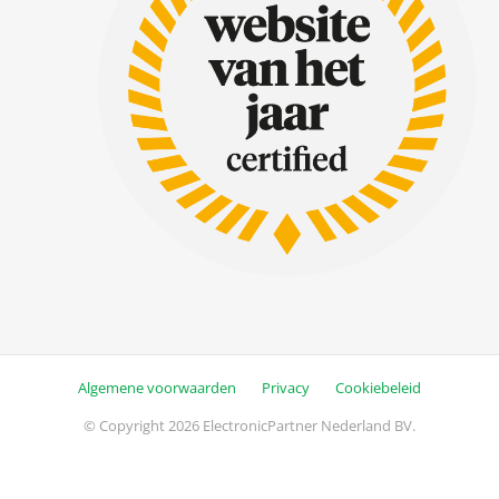
Algemene voorwaarden
Privacy
Cookiebeleid
© Copyright 2026 ElectronicPartner Nederland BV.