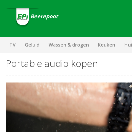
Beerepoot
TV
Geluid
Wassen & drogen
Keuken
Hui
Portable audio kopen