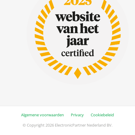
Algemene voorwaarden
Privacy
Cookiebeleid
© Copyright 2026 ElectronicPartner Nederland BV.