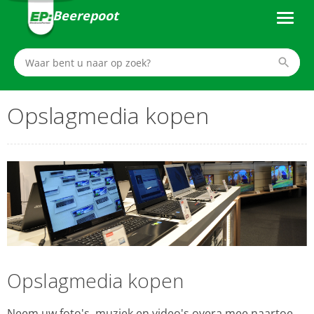
Beerepoot
Opslagmedia kopen
Opslagmedia kopen
Neem uw foto's, muziek en video's overa mee naartoe