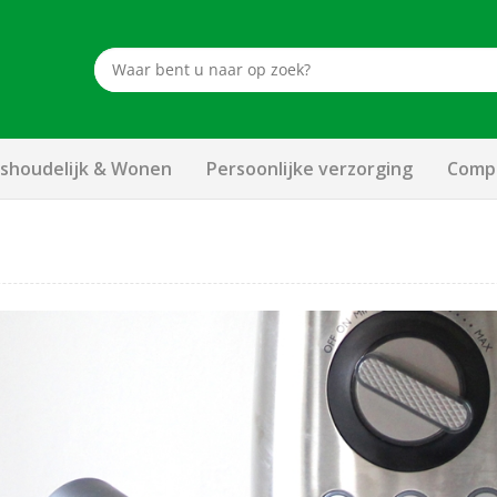
shoudelijk & Wonen
Persoonlijke verzorging
Compu