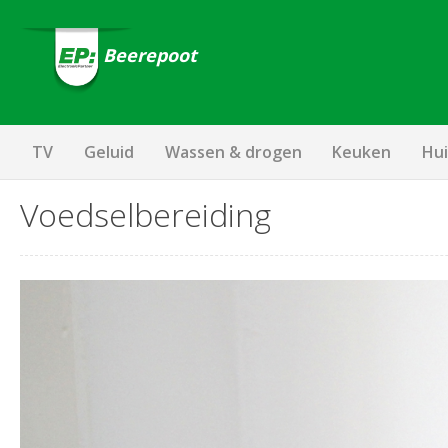
Beerepoot
TV
Geluid
Wassen & drogen
Keuken
Hui
Voedselbereiding