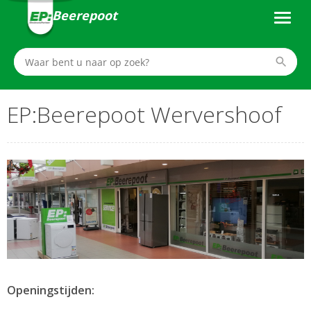
Beerepoot
EP:Beerepoot Wervershoof
Openingstijden: