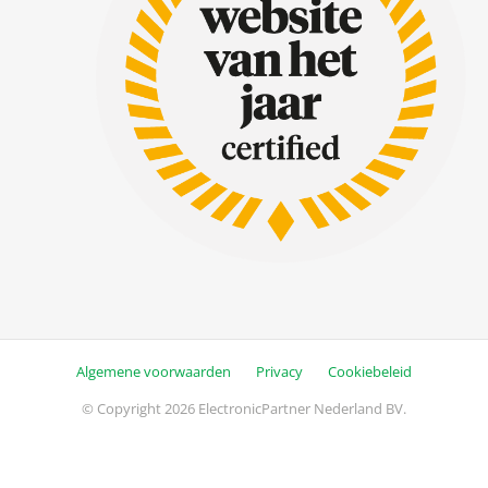
Algemene voorwaarden
Privacy
Cookiebeleid
© Copyright 2026 ElectronicPartner Nederland BV.