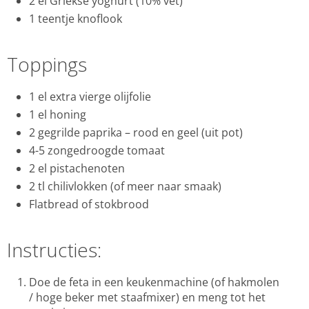
2 el Griekse yoghurt (10% vet)
1 teentje knoflook
Toppings
1 el extra vierge olijfolie
1 el honing
2 gegrilde paprika – rood en geel (uit pot)
4-5 zongedroogde tomaat
2 el pistachenoten
2 tl chilivlokken (of meer naar smaak)
Flatbread of stokbrood
Instructies:
Doe de feta in een keukenmachine (of hakmolen
/ hoge beker met staafmixer) en meng tot het