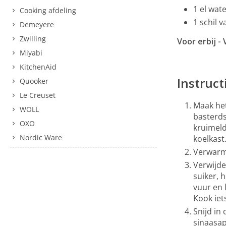
1 el wat
Cooking afdeling
1 schil 
Demeyere
Zwilling
Voor erbij - V
Miyabi
KitchenAid
Instruct
Quooker
Le Creuset
Maak het
WOLL
basterds
OXO
kruimeld
Nordic Ware
koelkast
Verwarm
Verwijde
suiker, 
vuur en 
Kook iets
Snijd in
sinaasap