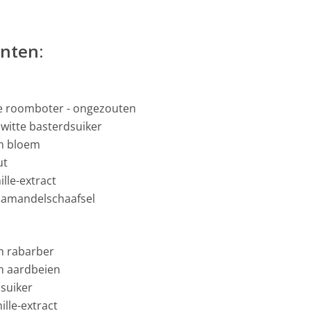
n
ënten:
e roomboter - ongezouten
witte basterdsuiker
m bloem
ut
nille-extract
 amandelschaafsel
m rabarber
m aardbeien
suiker
nille-extract