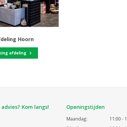
fdeling Hoorn
king afdeling
k advies? Kom langs!
Openingstijden
Maandag:
11:00 - 