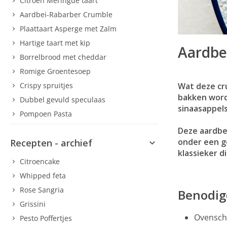
Citroen Meringue taart
Aardbei-Rabarber Crumble
Plaattaart Asperge met Zalm
Hartige taart met kip
Aardbe
Borrelbrood met cheddar
Romige Groentesoep
Crispy spruitjes
Wat deze cru
bakken worde
Dubbel gevuld speculaas
sinaasappels
Pompoen Pasta
Deze aardbe
onder een g
Recepten - archief
klassieker di
Citroencake
Whipped feta
Rose Sangria
Benodig
Grissini
Ovensch
Pesto Poffertjes