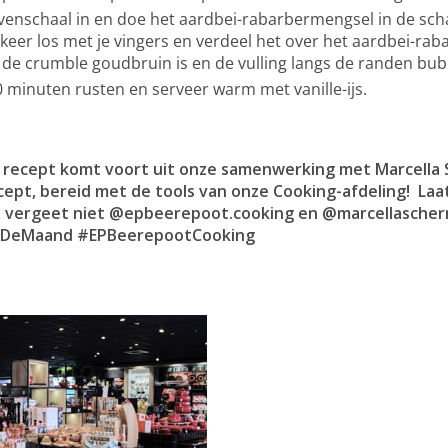
venschaal in en doe het aardbei-rabarbermengsel in de schaa
keer los met je vingers en verdeel het over het aardbei-ra
 de crumble goudbruin is en de vulling langs de randen bub
0 minuten rusten en serveer warm met vanille-ijs.
ke recept komt voort uit onze samenwerking met Marcella
cept, bereid met de tools van onze Cooking-afdeling! ​Laa
a, vergeet niet @epbeerepoot.cooking en @marcellascher
DeMaand #EPBeerepootCooking