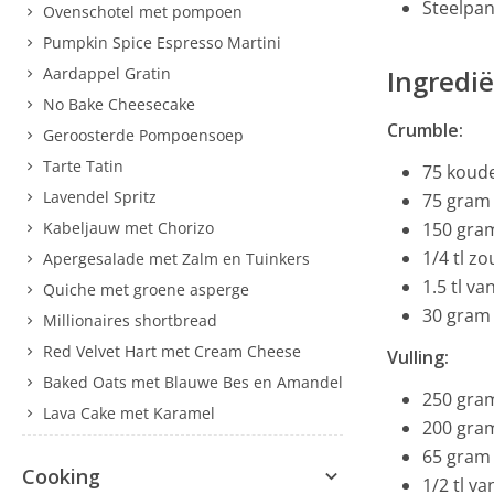
Steelpa
Ovenschotel met pompoen
Pumpkin Spice Espresso Martini
Aardappel Gratin
Ingredi
No Bake Cheesecake
Crumble:
Geroosterde Pompoensoep
Tarte Tatin
75 koud
Lavendel Spritz
75 gram 
Kabeljauw met Chorizo
150 gra
1/4 tl zo
Apergesalade met Zalm en Tuinkers
1.5 tl va
Quiche met groene asperge
30 gram
Millionaires shortbread
Red Velvet Hart met Cream Cheese
Vulling:
Baked Oats met Blauwe Bes en Amandel
250 gra
Lava Cake met Karamel
200 gra
65 gram 
Cooking
1/2 tl va