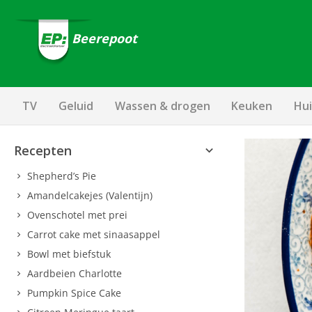
Beerepoot
TV
Geluid
Wassen & drogen
Keuken
Hui
Recepten
Shepherd’s Pie
Amandelcakejes (Valentijn)
Ovenschotel met prei
Carrot cake met sinaasappel
Bowl met biefstuk
Aardbeien Charlotte
Pumpkin Spice Cake