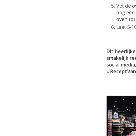
Vet de o
nog een 
oven tot
Laat 5-1
Dit heerlij
smakelijk re
social medi
#ReceptVan