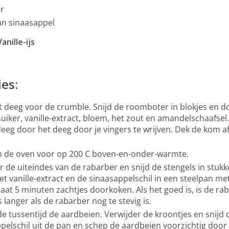
er
van sinaasappel
anille-ijs
ies:
 deeg voor de crumble. Snijd de roomboter in blokjes en d
uiker, vanille-extract, bloem, het zout en amandelschaafs
eeg door het deeg door je vingers te wrijven. Dek de kom af
.
 de oven voor op 200 C boven-en-onder-warmte.
r de uiteindes van de rabarber en snijd de stengels in stu
het vanille-extract en de sinaasappelschil in een steelpan me
laat 5 minuten zachtjes doorkoken. Als het goed is, is de rab
 langer als de rabarber nog te stevig is.
 de tussentijd de aardbeien. Verwijder de kroontjes en snijd
pelschil uit de pan en schep de aardbeien voorzichtig doo